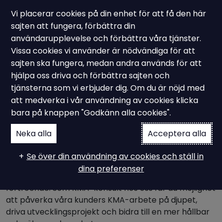
Vi placerar cookies på din enhet för att få den här
sajten att fungera, förbättra din
användarupplevelse och förbättra våra tjänster.
Vissa cookies vi använder är nödvändiga för att
KMA-konsult till Ampiro Group AB
sajten ska fungera, medan andra används för att
Vi söker en KMA-konsult
hjälpa oss driva och förbättra sajten och
tjänsterna som vi erbjuder dig. Om du är nöjd med
att medverka i vår användning av cookies klicka
bara på knappen "Godkänn alla cookies".
Vi söker en erfaren konsult inom kvalitet-, miljö- och
arbetsmiljöområdet (KMA), som vill vara med och
Neka alla
Acceptera alla
utveckla Ampiro Group AB’s erbjudande och stärka
vårt team. Du trivs i konsultrollen, är van att arbeta
Se över din användning av cookies och ställ in
nära kunder och driva projekt framåt. Du har en god
dina preferenser
samarbetsförmåga, är flexibel och skapar
förtroende. Som KMA-konsult hos oss får du möjlighet
att påverka våra kunders KMA-arbete på djupet,
driva utvecklingsprojekt och bidra till en mer hållbar