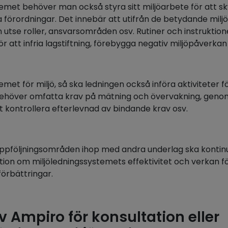
temet behöver man också styra sitt miljöarbete för att s
 förordningar. Det innebär att utifrån de betydande mil
 utse roller, ansvarsområden osv. Rutiner och instruktio
ör att infria lagstiftning, förebygga negativ miljöpåverkan
et för miljö, så ska ledningen också införa aktiviteter för
behöver omfatta krav på mätning och övervakning, geno
t kontrollera efterlevnad av bindande krav osv.
 uppföljningsområden ihop med andra underlag ska kontinu
tion om miljöledningssystemets effektivitet och verkan f
förbättringar.
v Ampiro för konsultation eller