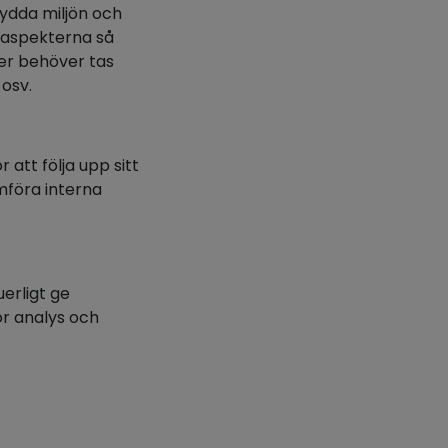
kydda miljön och
jöaspekterna så
ner behöver tas
 osv.
 att följa upp sitt
mföra interna
erligt ge
ör analys och