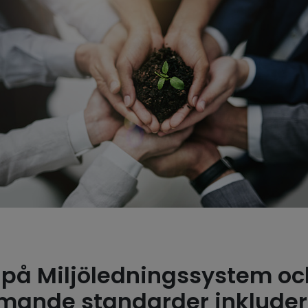
på Miljöledningssystem oc
mande standarder inklude