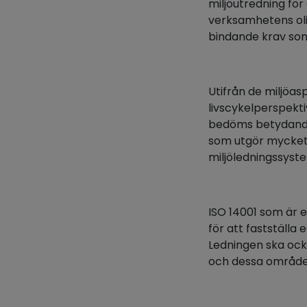
miljöutredning fö
verksamhetens oli
bindande krav som
Utifrån de miljöa
livscykelperspekti
bedöms betydande
som utgör mycket 
miljöledningssyst
ISO 14001 som är e
för att fastställa
Ledningen ska ocks
och dessa områden