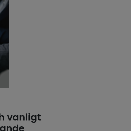
h vanligt
rande