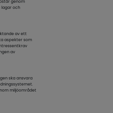
uppstår genom
 lagar och
aktande av ett
ilka aspekter som
ntressentkrav
ingen av
ingen ska ansvara
öledningssystemet.
r inom miljöområdet