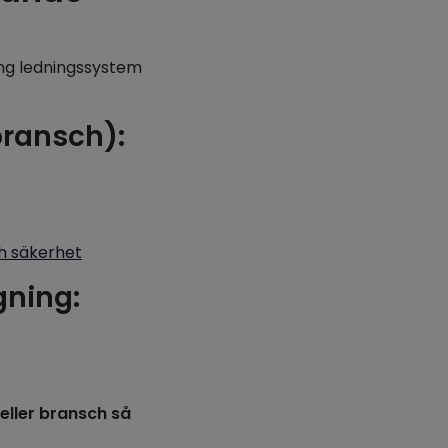
ing ledningssystem
bransch):
ch säkerhet
gning:
 eller bransch så