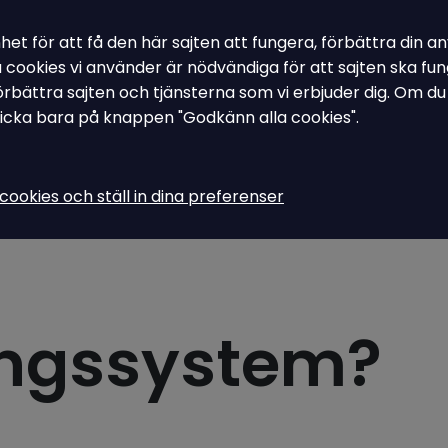
nhet för att få den här sajten att fungera, förbättra din
Toggle Dropdown
Toggle Drop
Ledningssystem - Asys
Våra tjänster
Om Ampiro
Kontakta
sa cookies vi använder är nödvändiga för att sajten ska 
 förbättra sajten och tjänsterna som vi erbjuder dig. Om d
licka bara på knappen "Godkänn alla cookies".
cookies och ställ in dina preferenser
ingssystem?