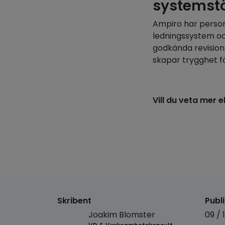
systemst
Ampiro har person
ledningssystem oc
godkända revisions
skapar trygghet fö
Vill du veta mer 
Skribent
Publ
Joakim Blomster
09 / 