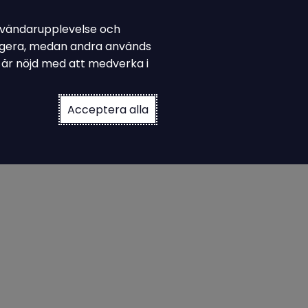
 användarupplevelse och
down
 Ampiro
Prova på Asys
fungera, medan andra används
u är nöjd med att medverka i
Acceptera alla