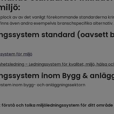
iljö:
axplock av av det vanligt förekommande standarderna kr
 finns även andra exempelvis branschspecifika alternativ.
ingssystem standard (oavsett 
ssystem för miljö
etsledning – Ledningssystem för kvalitet, miljö, hälsa o
ingssystem inom Bygg & anläg
ystem inom bygg- och anläggningssektorn
att förstå och tolka miljöledningssystem för ditt område