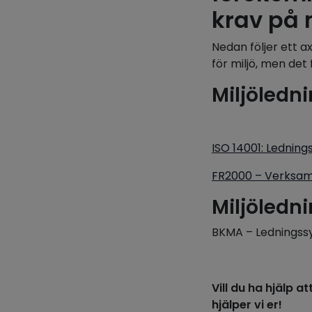
krav på m
Nedan följer ett 
för miljö, men det
Miljöledn
ISO 14001: Ledning
FR2000 – Verksamh
Miljöledn
BKMA – Ledningss
Vill du ha hjälp 
hjälper vi er!