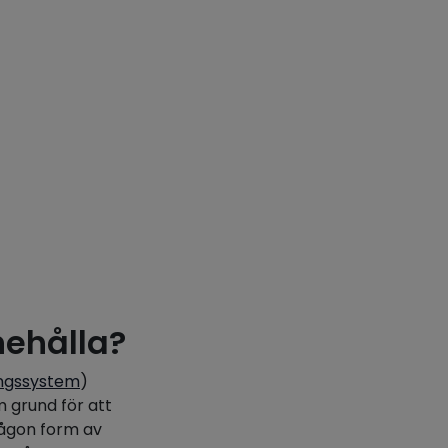
nehålla?
ngssystem
)
 grund för att
någon form av