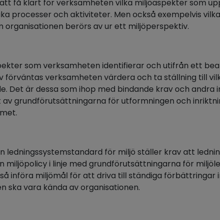
r att få klart för verksamheten vilka miljöaspekter som 
ka processer och aktiviteter. Men också exempelvis vilka
 organisationen berörs av ur ett miljöperspektiv.
spekter som verksamheten identifierar och utifrån ett be
v förväntas verksamheten värdera och ta ställning till v
. Det är dessa som ihop med bindande krav och andra i
av grundförutsättningarna för utformningen och inriktn
emet.
n ledningssystemstandard för miljö ställer krav att ledn
 en miljöpolicy i linje med grundförutsättningarna för milj
å införa miljömål för att driva till ständiga förbättringa
 ska vara kända av organisationen.