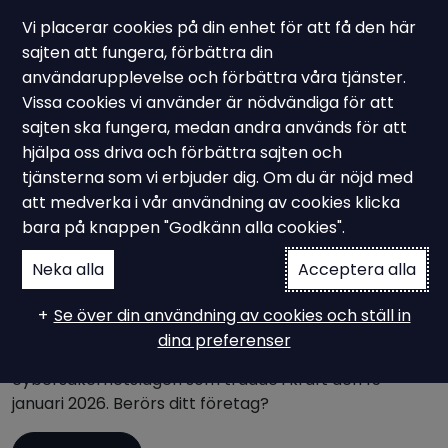
Vi placerar cookies på din enhet för att få den här
sajten att fungera, förbättra din
användarupplevelse och förbättra våra tjänster.
Vissa cookies vi använder är nödvändiga för att
KMA Tjänster
sajten ska fungera, medan andra används för att
NIS2 konsult
hjälpa oss driva och förbättra sajten och
tjänsterna som vi erbjuder dig. Om du är nöjd med
att medverka i vår användning av cookies klicka
bara på knappen "Godkänn alla cookies".
NIS2 står för ”Network and Information Security
Directive 2” och ersätter det tidigare NIS1‑direktivet.
Neka alla
Acceptera alla
NIS2 är ett EU‑direktiv som syftar till att stärka
cybersäkerheten inom unionen. Direktivet införs i
Se över din användning av cookies och ställ in
medlemsstaterna genom nationell lagstiftning – i
dina preferenser
Sveriges fall bland annat genom
cybersäkerhetslagen som trädde i kraft den 15
januari 2026. Berörs ditt företag?