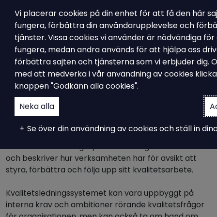
Vi placerar cookies på din enhet för att få den här sa
fungera, förbättra din användarupplevelse och förbä
tjänster. Vissa cookies vi använder är nödvändiga för 
fungera, medan andra används för att hjälpa oss dri
Ledningssystem för kvalitet
förbättra sajten och tjänsterna som vi erbjuder dig. 
Vad är
med att medverka i vår användning av cookies klick
knappen "Godkänn alla cookies".
kvalitetsledningssystem?
Neka alla
A
Se över din användning av cookies och ställ in di
Begreppet kvalitetsledningssystem är enligt vår
definition ett ledningssystem som tagit om hand om
och beskriver hur verksamheten har för avsikt att
styra, förbättra och följa upp sitt kvalitetsarbete.
Kvalitetsledningssystemet kan vara uppbyggt på
interna krav och ambitioner rörande kvalitetsfrågor
för organisationen, men kan också ta om hand om