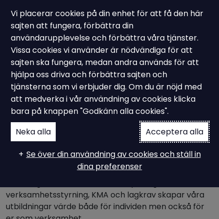
Vi placerar cookies på din enhet för att få den här
sajten att fungera, förbättra din
användarupplevelse och förbättra våra tjänster.
Vissa cookies vi använder är nödvändiga för att
KMA Utbildningar & Kurser
sajten ska fungera, medan andra används för att
Öka och säkra
hjälpa oss driva och förbättra sajten och
tjänsterna som vi erbjuder dig. Om du är nöjd med
kunskapen inom KMA
att medverka i vår användning av cookies klicka
bara på knappen "Godkänn alla cookies".
Neka alla
Acceptera alla
Ampiro Group erbjuder utbildning och kurser inom
kvalitet, miljö och arbetsmiljö med fokus på
Se över din användning av cookies och ställ in
ledningssystem, lagkrav och förbättringsarbete.
dina preferenser
Med lång erfarenhet och kunskap kring
verksamhetsstyrning, KMA och lagkrav skapar våra
utbildningar värde både för individen men också för
er som verksamhet.