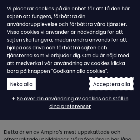
Vi placerar cookies på din enhet för att få den här
sajten att fungera, förbättra din
användarupplevelse och förbättra våra tjänster.
Vissa cookies vi använder är nödvändiga för att
Ampiro utbildning
sajten ska fungera, medan andra används för att
Utbildning ISO 9001 & ISO
hjälpa oss driva och förbättra sajten och
tjänsterna som vi erbjuder dig. Om du är nöjd med
14001
att medverka i vår användning av cookies klicka
bara på knappen "Godkänn alla cookies".
Neka alla
Acceptera alla
Lär er förstå och tolka standarderna ISO 9001 och ISO
14001
Se över din användning av cookies och ställ in
Våra föreläsare har lång erfarenhet av
dina preferenser
ledningssystem och kommer utbilda dig kring tolkning
och tillämpning av ISO 9001 och ISO 14001.
Detta är en av Ampiro’s mest uppskattade och
eftertraktade utbildningar. Våra föreläsare har lång