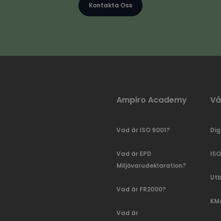
Kontakta Oss
Ampiro Academy
Vå
Vad är ISO 9001?
Dig
Vad är EPD
ISO
Miljövarudeklaration?
Utb
Vad är FR2000?
KMA
Vad är