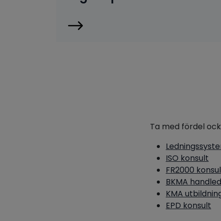
Ta med fördel ock
Ledningssyste
ISO konsult
FR2000 konsul
BKMA handled
KMA utbildnin
EPD konsult