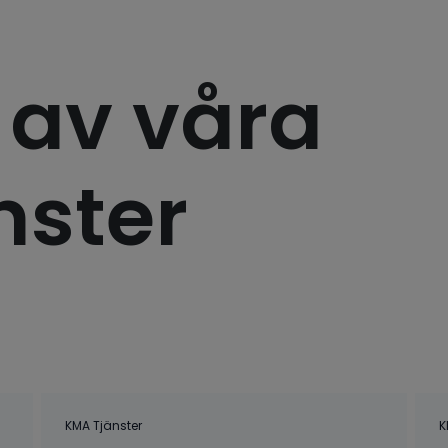
 av våra
nster
KMA Tjänster
K