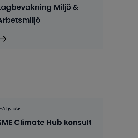
Lagbevakning Miljö &
Arbetsmiljö
MA Tjänster
SME Climate Hub konsult