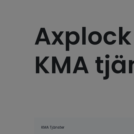
Axplock
KMA tjä
KMA Tjänster