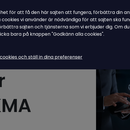
nhet för att få den här sajten att fungera, förbättra din
Toggle Dropdown
Toggle Drop
Ledningssystem - Asys
Våra tjänster
Om Ampiro
Kontakta
sa cookies vi använder är nödvändiga för att sajten ska 
 förbättra sajten och tjänsterna som vi erbjuder dig. Om d
licka bara på knappen "Godkänn alla cookies".
cookies och ställ in dina preferenser
r
 KMA