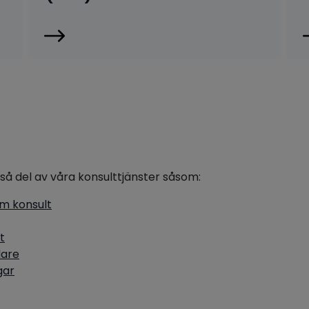
så del av våra konsulttjänster såsom:
m konsult
t
are
gar