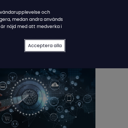
 användarupplevelse och
down
 Ampiro
Prova på Asys
fungera, medan andra används
u är nöjd med att medverka i
Acceptera alla