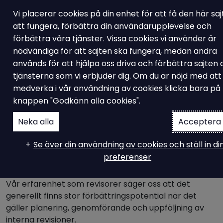
Vi placerar cookies på din enhet för att få den här sa
att fungera, förbättra din användarupplevelse och
förbättra våra tjänster. Vissa cookies vi använder är
nödvändiga för att sajten ska fungera, medan andra
Ampiro Utbildning
används för att hjälpa oss driva och förbättra sajten
Utbildning Internrevision
tjänsterna som vi erbjuder dig. Om du är nöjd med att
medverka i vår användning av cookies klicka bara på
enligt ISO 9001 & ISO
knappen "Godkänn alla cookies".
14001
Neka alla
Acceptera 
Se över din användning av cookies och ställ in di
preferenser
Rätt använt så är interna revisioner ett mycket bra
verktyg för att ge input och förbättra verksamheten.
Vår erfarenhet som revisorer säger oss att det
generellt finns stor förbättringspotential när det
gäller planering, genomförande och uppföljning av
interna revisioner.