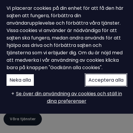
Vi placerar cookies på din enhet för att få den här
sajten att fungera, förbättra din
användarupplevelse och förbättra våra tjänster.
Vissa cookies vi använder är nödvändiga för att
Kontakta Ampiro
sajten ska fungera, medan andra används för att
Vi ser fram emot att höra
hjälpa oss driva och förbättra sajten och
tjänsterna som vi erbjuder dig. Om du är nöjd med
ifrån er!
att medverka i vår användning av cookies klicka
bara på knappen "Godkänn alla cookies".
Neka alla
Acceptera alla
Konsultation, systemstöd för ledningssystem,
utbildning, bemanning, nyfiken eller jobbsugen?
Se över din användning av cookies och ställ in
dina preferenser
Vi pratar gärna vidare, oavsett vad du har i tankarna!
Våra tjänster