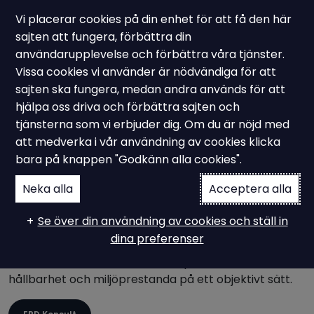
Vi placerar cookies på din enhet för att få den här
sajten att fungera, förbättra din
användarupplevelse och förbättra våra tjänster.
Vissa cookies vi använder är nödvändiga för att
EPD & LCA
sajten ska fungera, medan andra används för att
Vad är EPD
hjälpa oss driva och förbättra sajten och
tjänsterna som vi erbjuder dig. Om du är nöjd med
Miljövarudeklaration?
att medverka i vår användning av cookies klicka
bara på knappen "Godkänn alla cookies".
Neka alla
Acceptera alla
En EPD Miljövarudeklaration, eller Environmental
Product Declaration, är en dokumentation som ger
Se över din användning av cookies och ställ in
information om en produkts miljöpåverkan under
dina preferenser
hela dess livscykel. Det är ett verktyg som används
för att mäta och kommunicera produkters
hållbarhet och miljöprestanda på ett objektivt sätt.