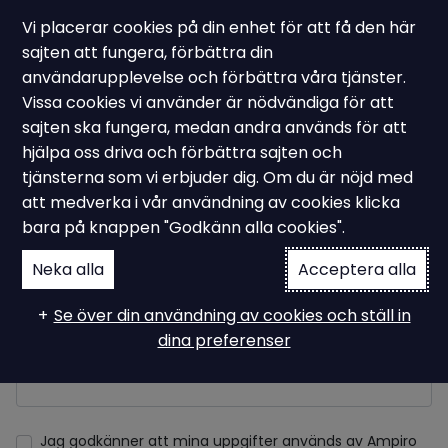
Vi placerar cookies på din enhet för att få den här
sajten att fungera, förbättra din
användarupplevelse och förbättra våra tjänster.
Login sida
Vissa cookies vi använder är nödvändiga för att
sajten ska fungera, medan andra används för att
Prova Asys kostnadsfritt!
hjälpa oss driva och förbättra sajten och
Registrera dig
tjänsterna som vi erbjuder dig. Om du är nöjd med
att medverka i vår användning av cookies klicka
bara på knappen "Godkänn alla cookies".
Fullständigt namn
Neka alla
Acceptera alla
Se över din användning av cookies och ställ in
dina preferenser
E-postadress
Jag godkänner att mina uppgifter används av Ampiro