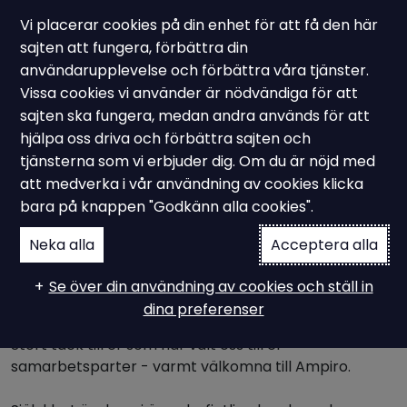
Vi placerar cookies på din enhet för att få den här
sajten att fungera, förbättra din
användarupplevelse och förbättra våra tjänster.
Vissa cookies vi använder är nödvändiga för att
Ampiro önskar
sajten ska fungera, medan andra används för att
GLAD PÅSK
hjälpa oss driva och förbättra sajten och
tjänsterna som vi erbjuder dig. Om du är nöjd med
att medverka i vår användning av cookies klicka
bara på knappen "Godkänn alla cookies".
Nu när påskledigheten ligger runt hörnet vill vi på
Ampiro passa på att önska alla våra kunder och
Neka alla
Acceptera alla
samarbetspartners en riktigt glad påsk.
Se över din användning av cookies och ställ in
Första delen av 2026 har gått fort och vi har
dina preferenser
välkomnat både nya medarbetare och kunder till oss.
Stort tack till er som har valt oss till er
samarbetsparter - varmt välkomna till Ampiro.