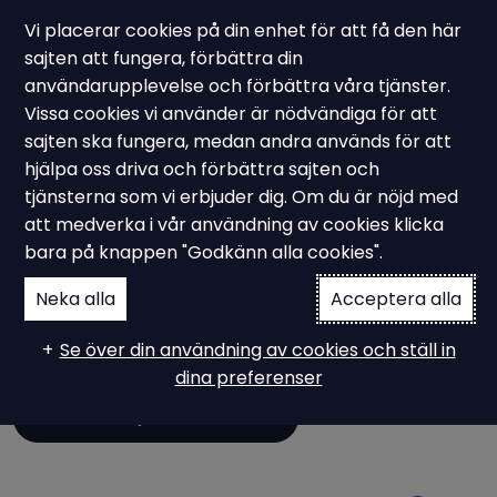
Vi placerar cookies på din enhet för att få den här
sajten att fungera, förbättra din
användarupplevelse och förbättra våra tjänster.
Vissa cookies vi använder är nödvändiga för att
Kundcase – EPD
sajten ska fungera, medan andra används för att
LCA & EPD av
hjälpa oss driva och förbättra sajten och
tjänsterna som vi erbjuder dig. Om du är nöjd med
Ingjutningsprodukter
att medverka i vår användning av cookies klicka
bara på knappen "Godkänn alla cookies".
Neka alla
Acceptera alla
- Tack vare Ampiro’s expertis kunde vi ta fram EPD:er
som håller hög kvalitet och det kommer också att bli
Se över din användning av cookies och ställ in
lättare att jämföra oss med andra leverantörer.
dina preferenser
Vad är EPD Miljövarudeklaration?