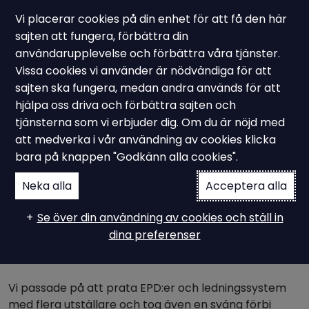
Vi placerar cookies på din enhet för att få den här
sajten att fungera, förbättra din
användarupplevelse och förbättra våra tjänster.
Vissa cookies vi använder är nödvändiga för att
Nyhet - Underhållsmässa 2026
sajten ska fungera, medan andra används för att
Ampiro på
hjälpa oss driva och förbättra sajten och
tjänsterna som vi erbjuder dig. Om du är nöjd med
underhållsmässan 2026 i
att medverka i vår användning av cookies klicka
bara på knappen "Godkänn alla cookies".
Göteborg
Neka alla
Acceptera alla
Se över din användning av cookies och ställ in
I onsdags besökte vi på Ampiro Underhållsmässan på
dina preferenser
Svenska Mässan i Göteborg – en både lärorik och
inspirerande dag.
Vi passade på att prata EPD:er och ledningssystem
med flera utställare och tog även en sväng förbi